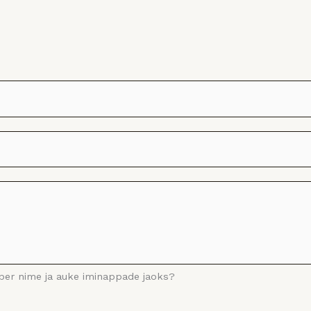
ümber nime ja auke iminappade jaoks?