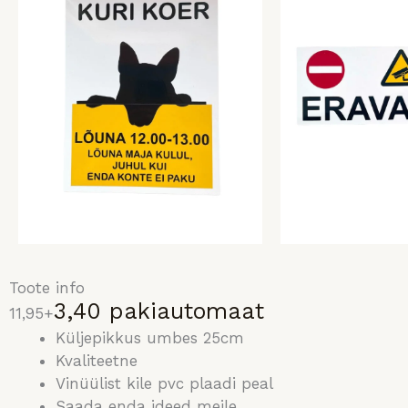
Toote info
3,40
pakiautomaat
11,95+
Küljepikkus umbes 25cm
Kvaliteetne
Vinüülist kile pvc plaadi peal
Saada enda ideed meile