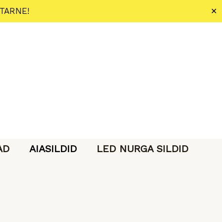
 TARNE!
✕
AD
AIASILDID
LED NURGA SILDID