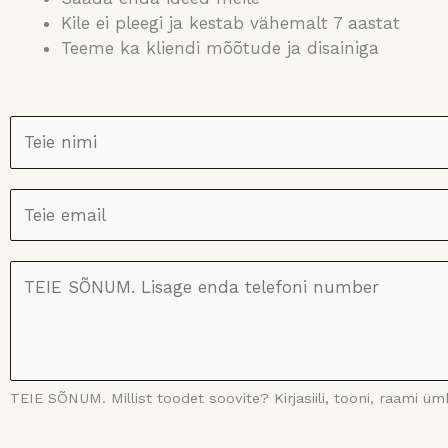
Kile ei pleegi ja kestab vähemalt 7 aastat
Teeme ka kliendi mõõtude ja disainiga
N
I
M
E
I
M
*
A
M
I
i
L
l
*
l
i
s
TEIE SÕNUM. Millist toodet soovite? Kirjasiili, tooni, raami 
t
t