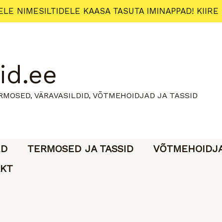
ELE NIMESILTIDELE KAASA TASUTA IMINAPPAD! KIIRE
id.ee
ERMOSED, VÄRAVASILDID, VÕTMEHOIDJAD JA TASSID
ED
TERMOSED JA TASSID
VÕTMEHOIDJ
KT