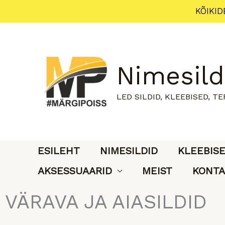
Skip
KÕIKID
to
content
Nimesild
LED SILDID, KLEEBISED, T
ESILEHT
NIMESILDID
KLEEBIS
AKSESSUAARID
MEIST
KONTA
VÄRAVA JA AIASILDID