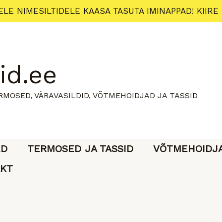
ELE NIMESILTIDELE KAASA TASUTA IMINAPPAD! KIIRE
id.ee
ERMOSED, VÄRAVASILDID, VÕTMEHOIDJAD JA TASSID
ED
TERMOSED JA TASSID
VÕTMEHOIDJ
KT