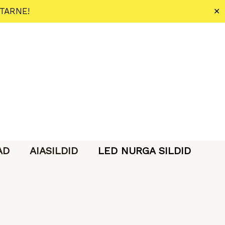
 TARNE!
✕
AD
AIASILDID
LED NURGA SILDID