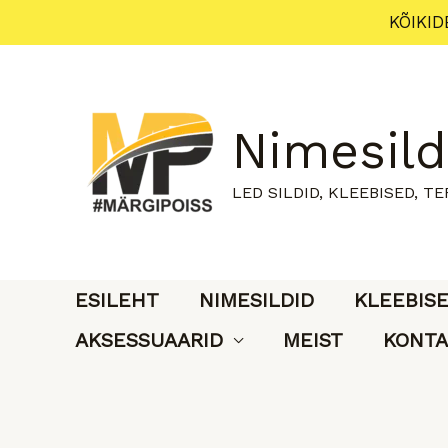
Skip
KÕIKID
to
content
Nimesild
LED SILDID, KLEEBISED, T
ESILEHT
NIMESILDID
KLEEBIS
AKSESSUAARID
MEIST
KONTA