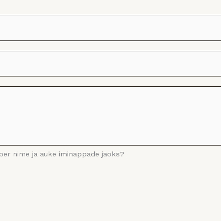
ümber nime ja auke iminappade jaoks?