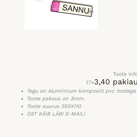
Toote inf
3,40
pakia
17+
Tegu on Alumiinium komposiit pvc tootega
Toote paksus on 3mm.
Toote suurus 350X110
OST KÄIB LÄBI E-MAILI