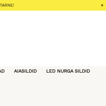
 TARNE!
✕
AD
AIASILDID
LED NURGA SILDID