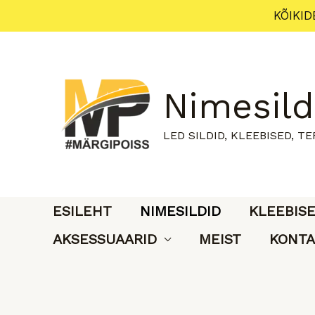
Skip
KÕIKID
to
content
Nimesild
LED SILDID, KLEEBISED, T
ESILEHT
NIMESILDID
KLEEBIS
AKSESSUAARID
MEIST
KONTA