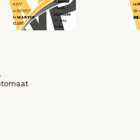
o
utomaat