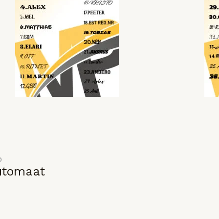
o
utomaat