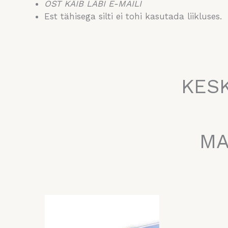
OST KÄIB LÄBI E-MAILI
Est tähisega silti ei tohi kasutada liikluses.
KESK
MA