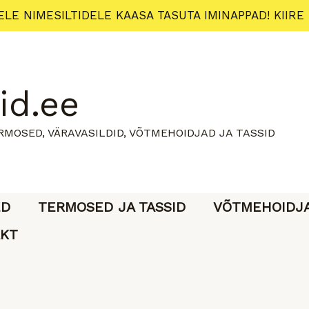
ELE NIMESILTIDELE KAASA TASUTA IMINAPPAD! KIIRE
id.ee
ERMOSED, VÄRAVASILDID, VÕTMEHOIDJAD JA TASSID
ED
TERMOSED JA TASSID
VÕTMEHOIDJ
KT