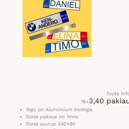
Toote inf
3,40
pakia
16+
Tegu on Alumiinium tootega.
Toote paksus on 1mm.
Toote suurus 340×90